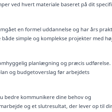
mper ved hvert materiale baseret på dit specif
emgået en formel uddannelse og har års prakt
ere både simple og komplekse projekter med hø
omhyggelig planlægning og præcis udførelse.
plan og budgetoverslag før arbejdets
 du bedre kommunikere dine behov og
marbejde og et slutresultat, der lever op til di