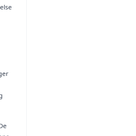
melse
ger
g
 De