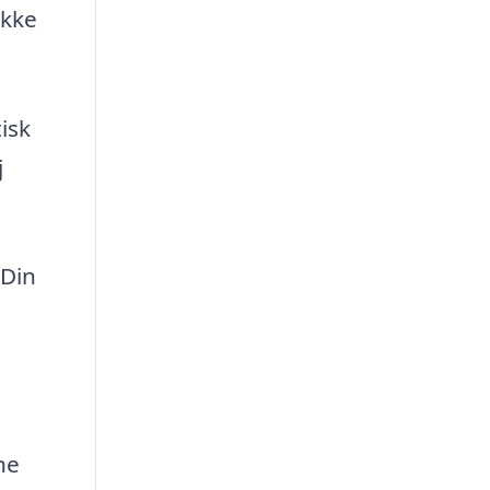
ikke
isk
j
 Din
ne