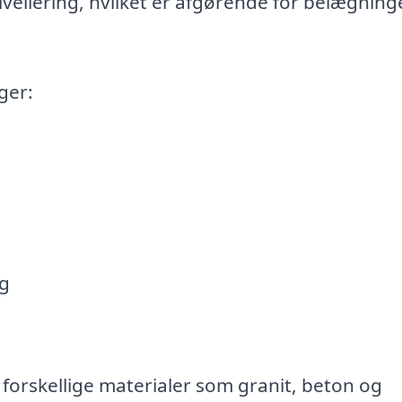
vellering, hvilket er afgørende for belægnin
ger:
ng
forskellige materialer som granit, beton og