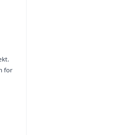
ekt.
n for