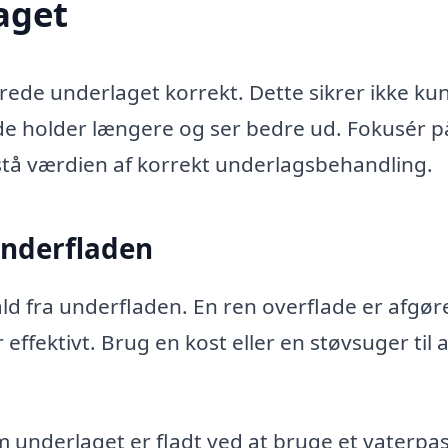
aget
erede underlaget korrekt. Dette sikrer ikke kun
 de holder længere og ser bedre ud. Fokusér p
stå værdien af korrekt underlagsbehandling.
underfladen
fald fra underfladen. En ren overflade er afgø
r effektivt. Brug en kost eller en støvsuger til a
om underlaget er fladt ved at bruge et vaterpas