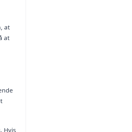
, at
å at
rende
t
. Hvis