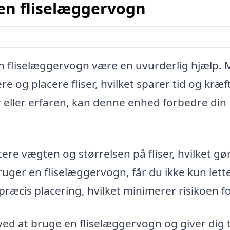
 en fliselæggervogn
n fliselæggervogn være en uvurderlig hjælp.
 og placere fliser, hvilket sparer tid og kræft
 eller erfaren, kan denne enhed forbedre din
ere vægten og størrelsen på fliser, hvilket gø
ruger en fliselæggervogn, får du ikke kun lett
ræcis placering, hvilket minimerer risikoen for
ved at bruge en fliselæggervogn og giver dig ti