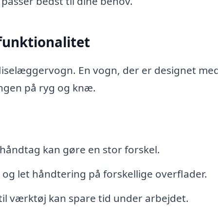
 passer bedst til dine behov.
unktionalitet
fliselæggervogn. En vogn, der er designet me
ingen på ryg og knæ.
håndtag kan gøre en stor forskel.
 og let håndtering på forskellige overflader.
l værktøj kan spare tid under arbejdet.