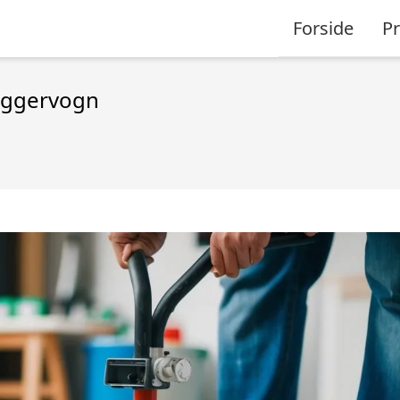
Forside
P
læggervogn