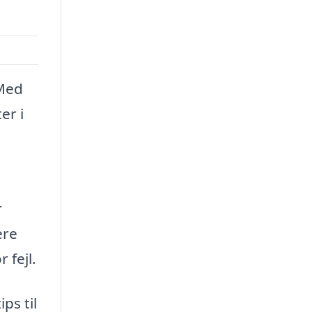
 Med
er i
r
ere
 fejl.
ps til